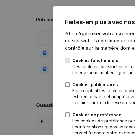
Publications
de Segmow
Faites-en plus avec nos
Afin d'optimiser votre expérie
Date
Publication
ce site web.
La politique en ma
contrôle sur la manière dont ell
08-09-2022
Statuts (Traducti
Cookies fonctionnels
Ces cookies sont strictement n
28-12-2016
Rubrique Constitu
un environnement en ligne sûr.
Cookies publicitaires
En acceptant les cookies public
est personnalisé et adapté à vo
commerciaux et de réseaux soc
Questions fréquemment posées
Cookies de préférence
Les cookies de préférence per
les informations que vous recev
servent à rendre votre expérie