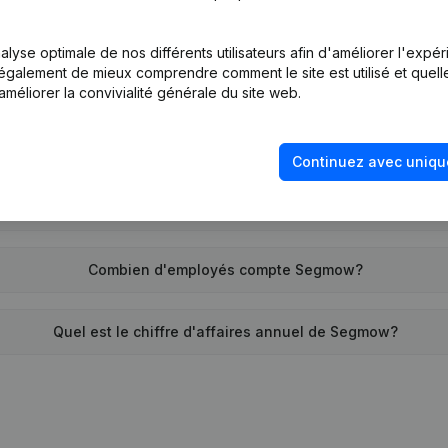
Quel est l'identifiant PEPPOL de Segmow?
lyse optimale de nos différents utilisateurs afin d'améliorer l'expé
nt également de mieux comprendre comment le site est utilisé et quell
Quand la société Segmow a-t-elle été créée?
améliorer la convivialité générale du site web.
Quelle est l'adresse de Segmow?
Continuez avec uniqu
 remonte la dernière fois que Segmow a déposé des comptes 
Combien d'employés compte Segmow?
Quel est le chiffre d'affaires annuel de Segmow?