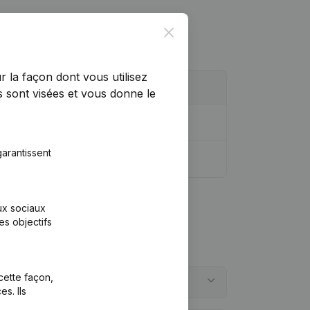
Close
r la façon dont vous utilisez
 sont visées et vous donne le
dique
(NL)
arantissent
aux sociaux
es objectifs
cette façon,
s. Ils