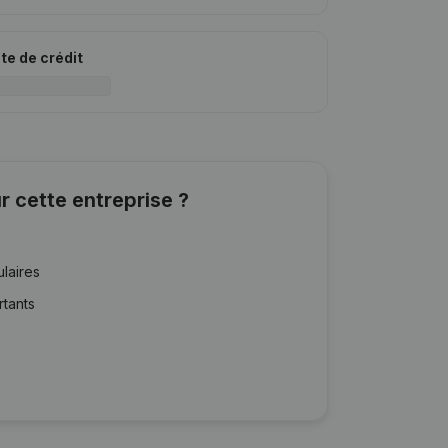
ite de crédit
r cette entreprise ?
ulaires
rtants