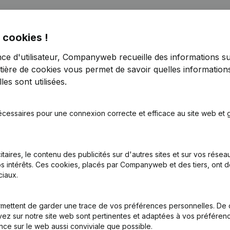
 cookies !
nce d'utilisateur, Companyweb recueille des informations su
tière de cookies
vous permet de savoir quelles informations
es sont utilisées.
on, Coordination, Autres Modifications, …) - Modification Forme Juri
écessaires pour une connexion correcte et efficace au site web et g
tion (Nouvelle Personne Morale, Ouverture Succursale, etc...)
(NL)
itaires, le contenu des publicités sur d'autres sites et sur vos rése
s intérêts. Ces cookies, placés par Companyweb et des tiers, ont d
iaux.
mettent de garder une trace de vos préférences personnelles. De 
Quel est le numéro de TVA de Segmow?
ez sur notre site web sont pertinentes et adaptées à vos préférence
nce sur le web aussi conviviale que possible.