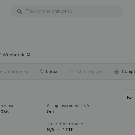
0
Willebroek
re d'entreprise
Lieux
Chronologie
Compt
Bar
reprise
Assujettissement TVA
.336
Oui
Taille d'entreprise
N/A
1 FTE