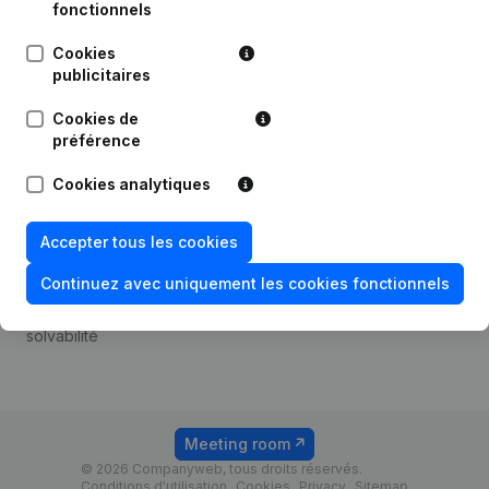
Android app
fonctionnels
Cookies
publicitaires
Thème
Plateforme
Cookies de
Compliance et prévention
Intégrations
préférence
de la fraude
Intégrations
Cookies analytiques
Consulter des comptes
personnalisées
annuels
Expérience de paiement
Accepter tous les cookies
Recherche de numéro de
Contact
TVA
Continuez avec uniquement les cookies fonctionnels
Tarifs
Vérification de la
solvabilité
Meeting room
© 2026 Companyweb, tous droits réservés.
Conditions d'utilisation
Cookies
Privacy
Sitemap