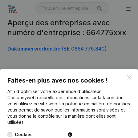
Aperçu des entreprises avec
numéro d'entreprise : 664775xxx
Daktimmerwerken.be
(BE 0664.775.840)
Produit
Clo
Faites-en plus avec nos cookies !
Informations d’entreprise
Afin d'optimiser votre expérience d'utilisateur,
Monitoring
Français
Companyweb recueille des informations sur la façon dont
vous utilisez ce site web.
La politique en matière de cookies
Recherche internationale
vous permet de savoir quelles informations sont visées et
vous donne le contrôle sur la manière dont elles sont
Kantorenpark Everest
Prospection
utilisées.
Leuvensesteenweg
iOS app
248D,
Cookies
1800 Vilvoorde