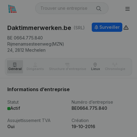
Daktimmerwerken.be
Surveiller
(SRL)
BE 0664.775.840
Rijmenamsesteenweg(MZN)
24,
2812
Mechelen
Général
Dirigeants
Structure d'entreprise
Lieux
Chronologie
Com
Informations d’entreprise
Statut
Numéro d’entreprise
Actif
BE0664.775.840
Assujettissement TVA
Création
Oui
19-10-2016