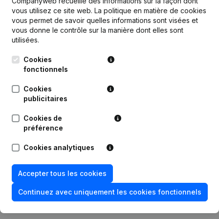
Companyweb recueille des informations sur la façon dont
Publications
de Daktimmerwerken.be
vous utilisez ce site web.
La politique en matière de cookies
vous permet de savoir quelles informations sont visées et
vous donne le contrôle sur la manière dont elles sont
utilisées.
Date
Publication
Cookies
22-01-2025
Siège Social
(NL)
fonctionnels
Modification Forme Juridique -
Cookies
08-05-2023
Appellation - Demissions -
publicitaires
Nominations
(NL)
Cookies de
préférence
31-03-2022
Siège Social
(NL)
Cookies analytiques
06-09-2021
Demissions - Nominations
(NL)
Accepter tous les cookies
16-02-2018
Siège Social
(NL)
Continuez avec uniquement les cookies fonctionnels