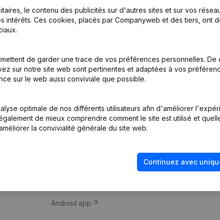
itaires, le contenu des publicités sur d'autres sites et sur vos rése
s intérêts. Ces cookies, placés par Companyweb et des tiers, ont d
iaux.
mettent de garder une trace de vos préférences personnelles. De 
ez sur notre site web sont pertinentes et adaptées à vos préférence
Produit
Thème
nce sur le web aussi conviviale que possible.
Informations
Compliance et pré
d’entreprise
fraude
lyse optimale de nos différents utilisateurs afin d'améliorer l'expé
nt également de mieux comprendre comment le site est utilisé et quell
Monitoring
Consulter des co
améliorer la convivialité générale du site web.
Recherche
Recherche de nu
internationale
Vérification de la 
Continuez avec uniqu
Prospection
iOS app
Android app