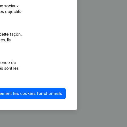
aux sociaux
es objectifs
cette façon,
s. Ils
Plateforme
vention de la
Intégrations
rience de
Intégrations
es sont les
mptes annuels
personnalisées
méro de TVA
Expérience de
paiement
solvabilité
ement les cookies fonctionnels
Contact
Tarifs