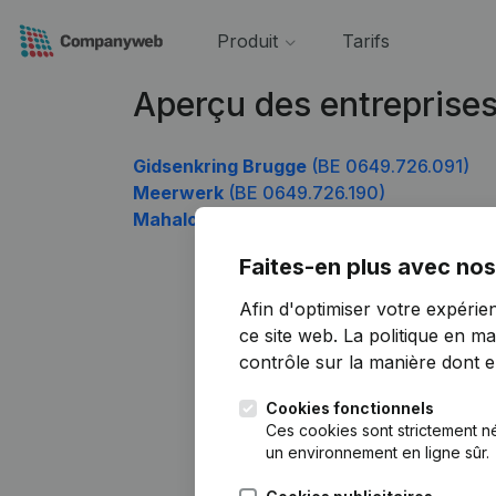
Produit
Tarifs
Aperçu des entreprise
Gidsenkring Brugge
(BE 0649.726.091)
Meerwerk
(BE 0649.726.190)
Mahalo Concepts
(BE 0649.726.784)
Faites-en plus avec nos
Afin d'optimiser votre expérie
ce site web.
La politique en ma
contrôle sur la manière dont ell
Cookies fonctionnels
Ces cookies sont strictement n
un environnement en ligne sûr.