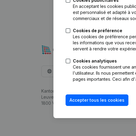
Cookies publicitaires
En acceptant les cookies public
est personnalisé et adapté à vo
commerciaux et de réseaux soc
Cookies de préférence
Les cookies de préférence per
les informations que vous recev
servent à rendre votre expérie
Cookies analytiques
Ces cookies fournissent une ana
Français
l'utilisateur. Ils nous permette
pages importantes. Ceci afin d'
Kantorenpark Everest
Leuvensesteenweg 248D,
Accepter tous les cookies
1800 Vilvoorde