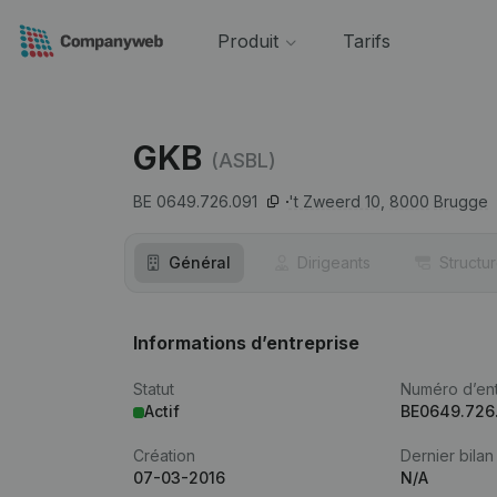
Produit
Tarifs
GKB
(ASBL)
BE 0649.726.091
't Zweerd 10,
8000
Brugge
Général
Dirigeants
Structu
Informations d’entreprise
Statut
Numéro d’ent
Actif
BE0649.726
Création
Dernier bilan
07-03-2016
N/A