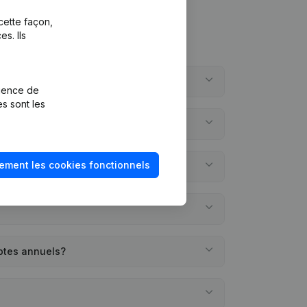
cette façon,
s. Ils
rience de
es sont les
ement les cookies fonctionnels
ptes annuels?