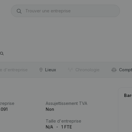
re d'entreprise
Lieux
Chronologie
Compt
Bar
reprise
Assujettissement TVA
.091
Non
Taille d'entreprise
N/A
1 FTE