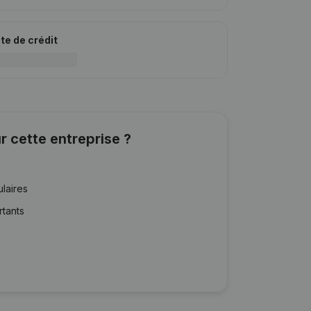
ite de crédit
r cette entreprise ?
ulaires
rtants