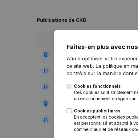
Publications
de GKB
Date
Publication
Faites-en plus avec nos
17-11-2025
Demissions - Nom
Afin d'optimiser votre expérie
ce site web.
La politique en ma
10-01-2024
Demissions - Nom
contrôle sur la manière dont ell
Cookies fonctionnels
03-06-2022
Demissions - Nomi
Ces cookies sont strictement n
un environnement en ligne sûr.
31-12-2020
Demissions - Nom
Cookies publicitaires
En acceptant les cookies public
14-06-2019
Demissions - Nom
est personnalisé et adapté à vo
commerciaux et de réseaux soc