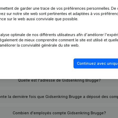
mettent de garder une trace de vos préférences personnelles. De 
ez sur notre site web sont pertinentes et adaptées à vos préférence
nce sur le web aussi conviviale que possible.
Quel est le numéro d'entreprise de Gidsenkring Brugge?
lyse optimale de nos différents utilisateurs afin d'améliorer l'expé
nt également de mieux comprendre comment le site est utilisé et quell
améliorer la convivialité générale du site web.
Quel est l'identifiant PEPPOL de Gidsenkring Brugge?
Continuez avec uniqu
Quand la société Gidsenkring Brugge a-t-elle été créée?
Quelle est l'adresse de Gidsenkring Brugge?
nte la dernière fois que Gidsenkring Brugge a déposé des com
Combien d'employés compte Gidsenkring Brugge?