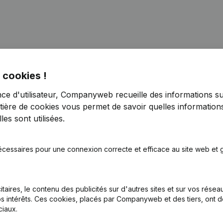
 cookies !
inations
(NL)
nce d'utilisateur, Companyweb recueille des informations su
tière de cookies
vous permet de savoir quelles informations
inations
(NL)
es sont utilisées.
nations - Statuts (Traduction, Coordination, Autres Modifications, 
écessaires pour une connexion correcte et efficace au site web et g
inations
(NL)
itaires, le contenu des publicités sur d'autres sites et sur vos rése
inations
(NL)
s intérêts. Ces cookies, placés par Companyweb et des tiers, ont d
iaux.