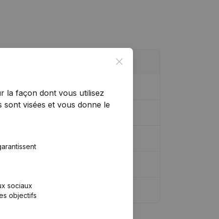
Close
r la façon dont vous utilisez
 sont visées et vous donne le
…)
(NL)
arantissent
aux sociaux
es objectifs