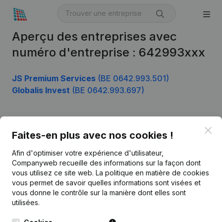
Aperçu des entreprises avec
numéro d'entreprise : 642993xxx
JS Premium Services
(BE 0642.993.501)
Globalis Invest
(BE 0642.993.697)
Clo
Produit
Faites-en plus avec nos cookies !
Informations d’entreprise
Afin d'optimiser votre expérience d'utilisateur,
Companyweb recueille des informations sur la façon dont
Monitoring
Français
vous utilisez ce site web.
La politique en matière de cookies
vous permet de savoir quelles informations sont visées et
Recherche internationale
vous donne le contrôle sur la manière dont elles sont
Kantorenpark Everest
Prospection
utilisées.
Leuvensesteenweg
iOS app
248D,