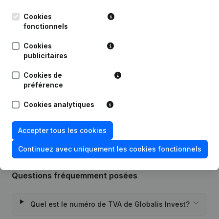
Publications
de Globalis Invest
Cookies
fonctionnels
Date
Publication
Cookies
publicitaires
Statuts (Traduction, Coordination,
Autres Modifications, …) -
19-08-2024
Modification Forme Juridique -
Cookies de
Demissions, Nominations
préférence
Rubrique Constitution (Nouvelle
Cookies analytiques
20-11-2015
Personne Morale, Ouverture
Succursale, etc...)
Accepter tous les cookies
Continuez avec uniquement les cookies fonctionnels
Questions fréquemment posées
Quel est le numéro de TVA de Globalis Invest?