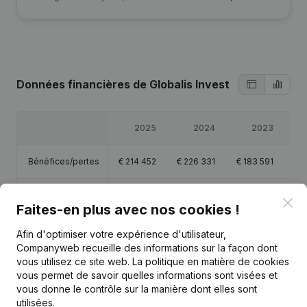
Données financières
de Globalis Invest
2025
2024
2023
Bénéfices/pertes
€
214 452
€
226 331
€
183 591
€
9
Capitaux propres
€
634 616
€
1 120 164
€
893 833
€
70
Clo
Faites-en plus avec nos cookies !
Marge brute
€
354 716
€
324 025
€
240 631
€
1
Afin d'optimiser votre expérience d'utilisateur,
Companyweb recueille des informations sur la façon dont
vous utilisez ce site web.
La politique en matière de cookies
vous permet de savoir quelles informations sont visées et
vous donne le contrôle sur la manière dont elles sont
utilisées.