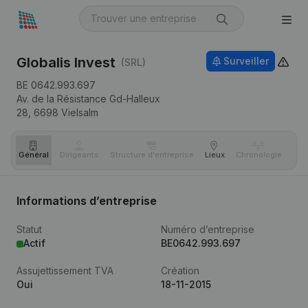
Globalis Invest
Surveiller
(SRL)
BE 0642.993.697
Av. de la Résistance Gd-Halleux
28,
6698
Vielsalm
Général
Dirigeants
Structure d'entreprise
Lieux
Chronologie
Com
Informations d’entreprise
Statut
Numéro d’entreprise
Actif
BE0642.993.697
Assujettissement TVA
Création
Oui
18-11-2015