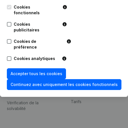
Kantorenpark Everest
Prospection
Leuvensesteenweg
Cookies
iOS app
248D,
fonctionnels
1800 Vilvoorde
Android app
Cookies
publicitaires
Cookies de
Thème
Plateforme
préférence
Compliance et prévention
Intégrations
Cookies analytiques
de la fraude
Intégrations
Consulter des comptes
personnalisées
Accepter tous les cookies
annuels
Expérience de paiement
Continuez avec uniquement les cookies fonctionnels
Recherche de numéro de
Contact
TVA
Tarifs
Vérification de la
solvabilité