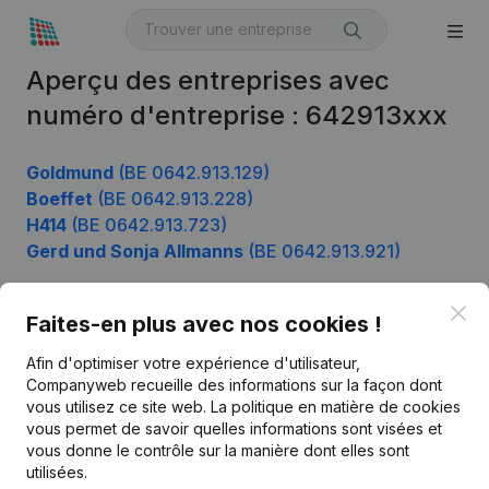
Aperçu des entreprises avec
numéro d'entreprise : 642913xxx
Goldmund
(BE 0642.913.129)
Boeffet
(BE 0642.913.228)
H414
(BE 0642.913.723)
Gerd und Sonja Allmanns
(BE 0642.913.921)
Clo
Faites-en plus avec nos cookies !
Produit
Afin d'optimiser votre expérience d'utilisateur,
Informations d’entreprise
Companyweb recueille des informations sur la façon dont
vous utilisez ce site web.
La politique en matière de cookies
Monitoring
Français
vous permet de savoir quelles informations sont visées et
vous donne le contrôle sur la manière dont elles sont
Recherche internationale
utilisées.