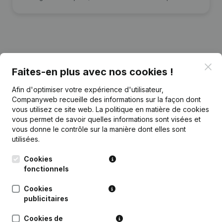
Publications
de Goldmund
Clo
Faites-en plus avec nos cookies !
Afin d'optimiser votre expérience d'utilisateur,
Date
Publication
Companyweb recueille des informations sur la façon dont
vous utilisez ce site web.
La politique en matière de cookies
Statuts (Traduction, Coordination,
09-12-2022
vous permet de savoir quelles informations sont visées et
Autres Modifications, …)
(NL)
vous donne le contrôle sur la manière dont elles sont
utilisées.
Demissions - Nominations - Statuts
06-11-2020
(Traduction, Coordination, Autres
Cookies
Modifications, …)
(NL)
fonctionnels
Rubrique Constitution (Nouvelle
Cookies
18-11-2015
Personne Morale, Ouverture
publicitaires
Succursale, etc...)
(NL)
Cookies de