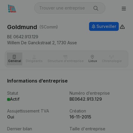
Goldmund
Surveiller
(SComm)
BE 0642.913.129
Willem De Ganckstraat 2,
1730
Asse
Général
Dirigeants
Structure d'entreprise
Lieux
Chronologie
Com
Informations d’entreprise
Statut
Numéro d’entreprise
Actif
BE0642.913.129
Assujettissement TVA
Création
Oui
16-11-2015
Dernier bilan
Taille d'entreprise