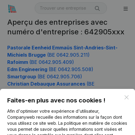
Aperçu des entreprises avec
numéro d'entreprise : 642905xxx
Pastorale Eenheid Emmaüs Sint-Andries-Sint-
Michiels Brugge
(BE 0642.905.211)
Rafoimm
(BE 0642.905.409)
Edm Engineering
(BE 0642.905.508)
Smartgroup
(BE 0642.905.706)
Christian Debauque Assurances
(BE
0642.905.904)
Clo
Faites-en plus avec nos cookies !
Afin d'optimiser votre expérience d'utilisateur,
Produit
Companyweb recueille des informations sur la façon dont
vous utilisez ce site web.
La politique en matière de cookies
Informations d’entreprise
vous permet de savoir quelles informations sont visées et