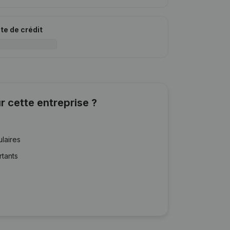
ite de crédit
r cette entreprise ?
ulaires
rtants