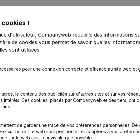
 cookies !
nce d'utilisateur, Companyweb recueille des informations su
tière de cookies
vous permet de savoir quelles informations
es sont utilisées.
ennung - Satzungen (Uebersetzung, Koordination, Andere Aenderu
écessaires pour une connexion correcte et efficace au site web et g
 (Neue Rechtsperson, Eroeffnung Filiale, Usw)
(DE)
itaires, le contenu des publicités sur d'autres sites et sur vos rése
s intérêts. Ces cookies, placés par Companyweb et des tiers, ont d
iaux.
mettent de garder une trace de vos préférences personnelles. De 
Quel est le numéro d'entreprise de Rafoimm?
ez sur notre site web sont pertinentes et adaptées à vos préférence
nce sur le web aussi conviviale que possible.