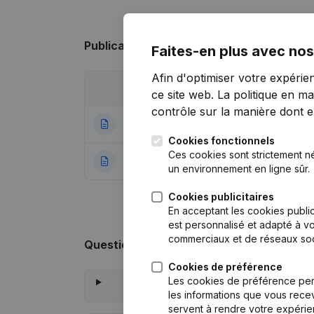
Publications
de Rafoimm
Faites-en plus avec nos
Afin d'optimiser votre expérie
Date
Publication
ce site web.
La politique en ma
contrôle sur la manière dont ell
18-12-2023
Entlassung - Ern
Cookies fonctionnels
Ces cookies sont strictement n
25-11-2015
Rubrik Gruendung
un environnement en ligne sûr.
Cookies publicitaires
En acceptant les cookies public
est personnalisé et adapté à vo
commerciaux et de réseaux soc
Questions fréquemment posées
Cookies de préférence
Les cookies de préférence per
les informations que vous recev
servent à rendre votre expérie