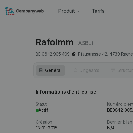
Produit
Tarifs
Rafoimm
(ASBL)
BE 0642.905.409
Pfaustrasse 42,
4730
Raere
Général
Dirigeants
Structu
Informations d’entreprise
Statut
Numéro d’ent
Actif
BE0642.905
Création
Dernier bilan
13-11-2015
N/A