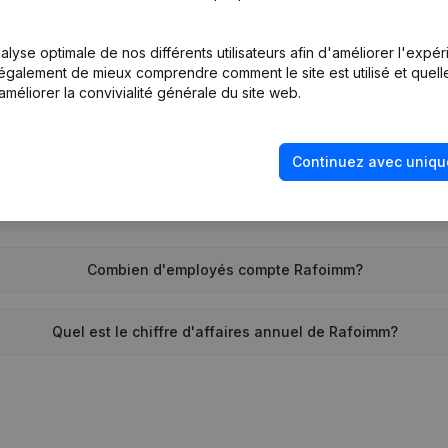
Quel est l'identifiant PEPPOL de Rafoimm?
lyse optimale de nos différents utilisateurs afin d'améliorer l'expé
nt également de mieux comprendre comment le site est utilisé et quell
Quand la société Rafoimm a-t-elle été créée?
améliorer la convivialité générale du site web.
Quelle est l'adresse de Rafoimm?
Continuez avec uniqu
 remonte la dernière fois que Rafoimm a déposé des comptes 
Combien d'employés compte Rafoimm?
Quel est le chiffre d'affaires annuel de Rafoimm?