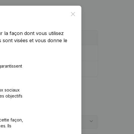
Close
r la façon dont vous utilisez
 sont visées et vous donne le
ngen, …)
(DE)
arantissent
aux sociaux
es objectifs
cette façon,
s. Ils