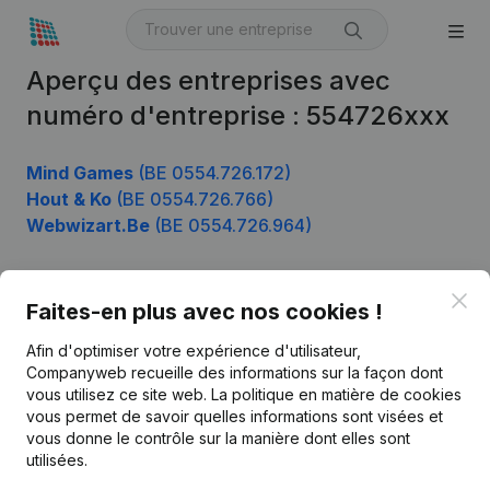
Aperçu des entreprises avec
numéro d'entreprise : 554726xxx
Mind Games
(BE 0554.726.172)
Hout & Ko
(BE 0554.726.766)
Webwizart.Be
(BE 0554.726.964)
Clo
Faites-en plus avec nos cookies !
Produit
Afin d'optimiser votre expérience d'utilisateur,
Informations d’entreprise
Companyweb recueille des informations sur la façon dont
Monitoring
vous utilisez ce site web.
La politique en matière de cookies
Français
vous permet de savoir quelles informations sont visées et
Recherche internationale
vous donne le contrôle sur la manière dont elles sont
utilisées.
Kantorenpark Everest
Prospection
Leuvensesteenweg