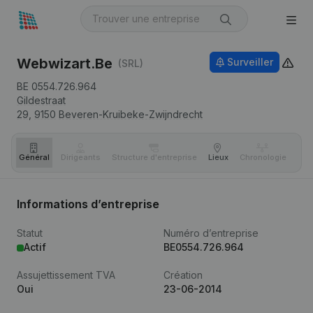
Webwizart.Be
Surveiller
(SRL)
BE 0554.726.964
Gildestraat
29,
9150
Beveren-Kruibeke-Zwijndrecht
Général
Dirigeants
Structure d'entreprise
Lieux
Chronologie
Com
Informations d’entreprise
Statut
Numéro d’entreprise
Actif
BE0554.726.964
Assujettissement TVA
Création
Oui
23-06-2014