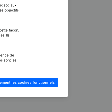
aux sociaux
es objectifs
cette façon,
s. Ils
Plateforme
vention de la
Intégrations
rience de
Intégrations
es sont les
mptes annuels
personnalisées
méro de TVA
Expérience de
paiement
solvabilité
ement les cookies fonctionnels
Contact
Tarifs