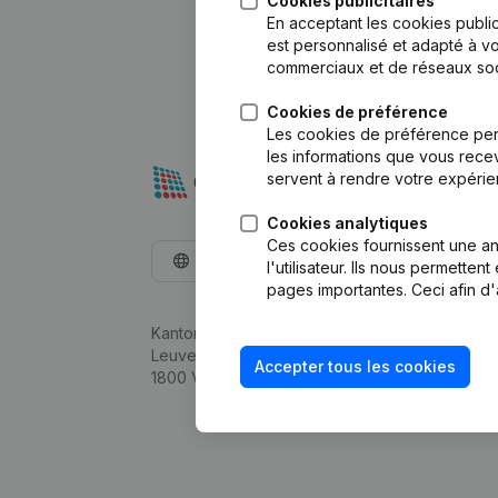
Cookies publicitaires
En acceptant les cookies public
est personnalisé et adapté à vo
commerciaux et de réseaux soc
Cookies de préférence
Les cookies de préférence per
les informations que vous recev
servent à rendre votre expérie
Cookies analytiques
Ces cookies fournissent une ana
Français
l'utilisateur. Ils nous permette
pages importantes. Ceci afin d'
Kantorenpark Everest
Leuvensesteenweg 248D,
Accepter tous les cookies
1800 Vilvoorde