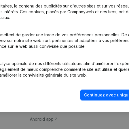
itaires, le contenu des publicités sur d'autres sites et sur vos rése
s intérêts. Ces cookies, placés par Companyweb et des tiers, ont d
iaux.
mettent de garder une trace de vos préférences personnelles. De 
ez sur notre site web sont pertinentes et adaptées à vos préférence
Produit
Thème
nce sur le web aussi conviviale que possible.
Informations
Compliance et pré
d’entreprise
fraude
lyse optimale de nos différents utilisateurs afin d'améliorer l'expé
nt également de mieux comprendre comment le site est utilisé et quell
Monitoring
Consulter des co
améliorer la convivialité générale du site web.
Recherche
Recherche de nu
internationale
Vérification de la 
Continuez avec uniqu
Prospection
iOS app
Android app