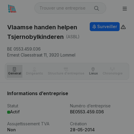
Vlaamse handen helpen
Surveiller
Tsjernobylkinderen
(ASBL)
BE 0553.459.036
Ernest Claesstraat 11,
3920
Lommel
Général
Dirigeants
Structure d'entreprise
Lieux
Chronologie
Com
Informations d’entreprise
Statut
Numéro d’entreprise
Actif
BE0553.459.036
Assujettissement TVA
Création
Non
28-05-2014