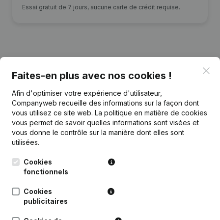
Essai gratuit de 7 jours, aucune carte de crédit requise.
Publications
de Vlaamse handen helpen
Clo
Faites-en plus avec nos cookies !
Tsjernobylkinderen
Afin d'optimiser votre expérience d'utilisateur,
Companyweb recueille des informations sur la façon dont
Date
Publication
vous utilisez ce site web.
La politique en matière de cookies
vous permet de savoir quelles informations sont visées et
vous donne le contrôle sur la manière dont elles sont
Rubrique Constitution (Nouvelle
utilisées.
02-06-2014
Personne Morale, Ouverture
Succursale, etc...)
(NL)
Cookies
fonctionnels
Cookies
publicitaires
Questions fréquemment posées