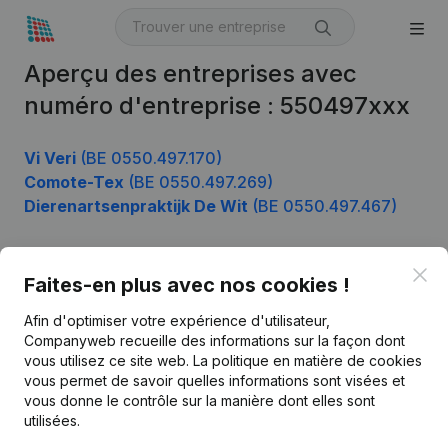
Aperçu des entreprises avec
numéro d'entreprise : 550497xxx
Vi Veri
(BE 0550.497.170)
Comote-Tex
(BE 0550.497.269)
Dierenartsenpraktijk De Wit
(BE 0550.497.467)
Clo
Faites-en plus avec nos cookies !
Produit
Afin d'optimiser votre expérience d'utilisateur,
Informations d’entreprise
Companyweb recueille des informations sur la façon dont
Monitoring
vous utilisez ce site web.
La politique en matière de cookies
Français
vous permet de savoir quelles informations sont visées et
Recherche internationale
vous donne le contrôle sur la manière dont elles sont
utilisées.
Kantorenpark Everest
Prospection
Leuvensesteenweg