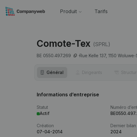
Produit
Tarifs
Comote-Tex
(SPRL)
BE 0550.497.269
Rue Kelle 137,
1150
Woluwe-S
Général
Dirigeants
Structu
Informations d’entreprise
Statut
Numéro d’ent
Actif
BE0550.497
Création
Dernier bilan
07-04-2014
2024