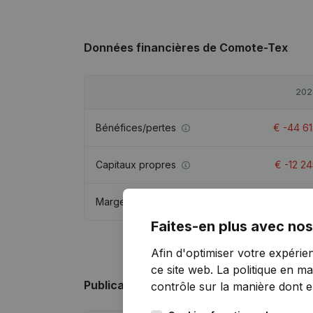
Données financières
de Comote-Tex
202
Bénéfices/pertes
€
-44 61
Capitaux propres
€
-12 2
Marge brute
€
-42 49
Faites-en plus avec nos
Afin d'optimiser votre expérie
ce site web.
La politique en ma
Publications
de Comote-Tex
contrôle sur la manière dont ell