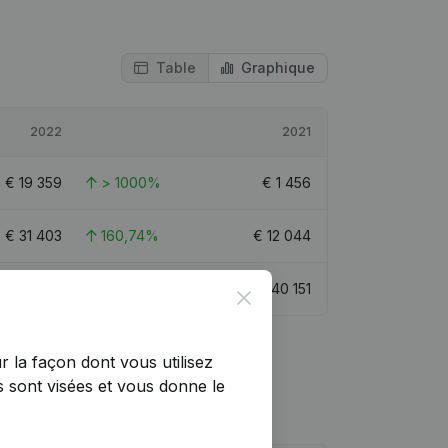
Table
Graphique
2022
2021
€
19 359
> 1000%
€
1 456
€
31 403
160,74%
€
12 044
€
37 715
-6,07%
€
40 151
Close
r la façon dont vous utilisez
 sont visées et vous donne le