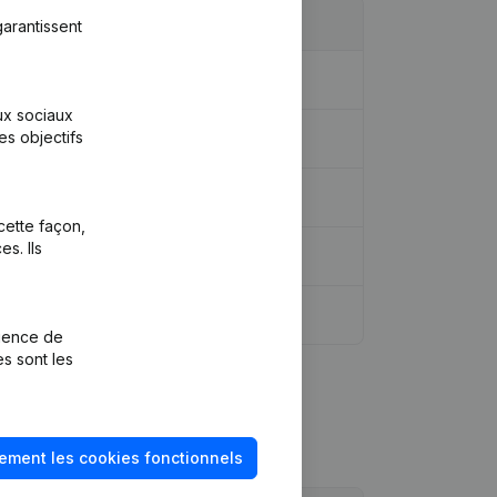
arantissent
aux sociaux
es objectifs
cette façon,
s. Ils
rience de
es sont les
ement les cookies fonctionnels