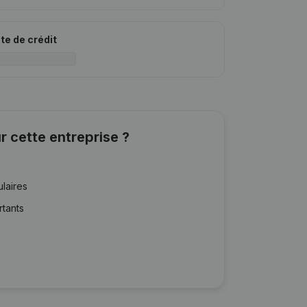
ite de crédit
r cette entreprise ?
ulaires
rtants