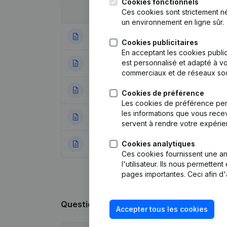
Cookies fonctionnels
Date
Publication
Ces cookies sont strictement n
un environnement en ligne sûr.
02-05-2024
Demissions, Nomi
Cookies publicitaires
En acceptant les cookies public
est personnalisé et adapté à vo
28-02-2020
Siège Social
commerciaux et de réseaux soc
07-05-2018
Siège Social
Cookies de préférence
Les cookies de préférence per
les informations que vous recev
08-05-2017
Capital, Actions
servent à rendre votre expérie
Cookies analytiques
02-05-2016
Capital, Actions 
Ces cookies fournissent une ana
l'utilisateur. Ils nous permette
pages importantes. Ceci afin d'
Questions fréquemment posées
Accepter tous les cookies