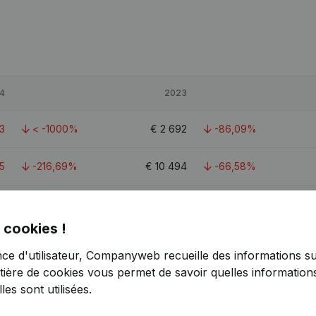
4
2023
3
< -1000%
€
2 692
-86,09%
45
-216,69%
€
10 494
-66,58%
6
-379,86%
€
15 185
-59,74%
 cookies !
nce d'utilisateur, Companyweb recueille des informations su
tière de cookies
vous permet de savoir quelles informations
es sont utilisées.