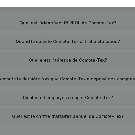
Quel est le numéro de TVA de Comote-Tex?
Quel est l'identifiant PEPPOL de Comote-Tex?
Quand la société Comote-Tex a-t-elle été créée?
Quelle est l'adresse de Comote-Tex?
remonte la dernière fois que Comote-Tex a déposé des compte
Combien d'employés compte Comote-Tex?
Quel est le chiffre d'affaires annuel de Comote-Tex?