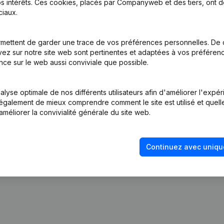
s intérêts. Ces cookies, placés par Companyweb et des tiers, ont d
iaux.
mettent de garder une trace de vos préférences personnelles. De 
ez sur notre site web sont pertinentes et adaptées à vos préférence
nce sur le web aussi conviviale que possible.
lyse optimale de nos différents utilisateurs afin d'améliorer l'expé
nt également de mieux comprendre comment le site est utilisé et quell
améliorer la convivialité générale du site web.
Continuez avec uniqu