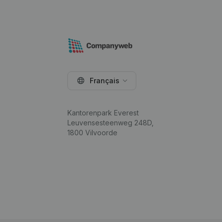
Français
Kantorenpark Everest
Leuvensesteenweg 248D,
1800 Vilvoorde