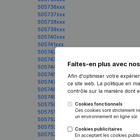
505736xxx
505737xxx
505738xxx
505739xxx
505740xxx
505741xxx
505742xxx
505743xxx
Faites-en plus avec nos
505744xxx
505745xxx
Afin d'optimiser votre expérie
505747xxx
ce site web.
La politique en ma
505748xxx
contrôle sur la manière dont ell
505749xxx
505750xxx
Cookies fonctionnels
Ces cookies sont strictement n
505751xxx
un environnement en ligne sûr.
505752xxx
505753xxx
Cookies publicitaires
505757xxx
En acceptant les cookies public