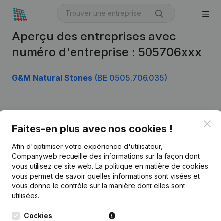
Aperçu des entreprises avec
numéro d'entreprise : 505706xxx
G&M Natural Stones
(BE 0505.706.035)
Produit
Clo
Faites-en plus avec nos cookies !
Informations d’entreprise
Afin d'optimiser votre expérience d'utilisateur,
Monitoring
Français
Companyweb recueille des informations sur la façon dont
vous utilisez ce site web.
La politique en matière de cookies
Recherche internationale
vous permet de savoir quelles informations sont visées et
vous donne le contrôle sur la manière dont elles sont
Kantorenpark Everest
Prospection
utilisées.
Leuvensesteenweg
iOS app
248D,
Cookies
1800 Vilvoorde