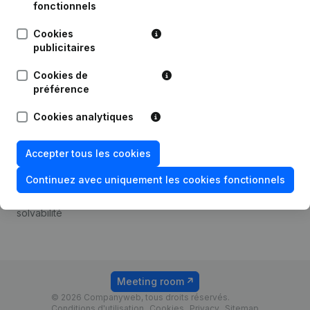
Android app
fonctionnels
Cookies
publicitaires
Thème
Plateforme
Cookies de
Compliance et prévention
Intégrations
préférence
de la fraude
Intégrations
Cookies analytiques
Consulter des comptes
personnalisées
annuels
Expérience de paiement
Accepter tous les cookies
Recherche de numéro de
Contact
TVA
Continuez avec uniquement les cookies fonctionnels
Tarifs
Vérification de la
solvabilité
Meeting room
© 2026 Companyweb, tous droits réservés.
Conditions d'utilisation
Cookies
Privacy
Sitemap