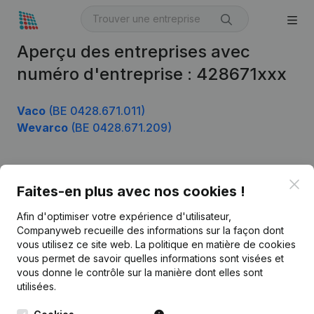
Aperçu des entreprises avec
numéro d'entreprise : 428671xxx
Vaco
(BE 0428.671.011)
Wevarco
(BE 0428.671.209)
Clo
Produit
Faites-en plus avec nos cookies !
Informations d’entreprise
Afin d'optimiser votre expérience d'utilisateur,
Companyweb recueille des informations sur la façon dont
Monitoring
Français
vous utilisez ce site web.
La politique en matière de cookies
vous permet de savoir quelles informations sont visées et
Recherche internationale
vous donne le contrôle sur la manière dont elles sont
Kantorenpark Everest
Prospection
utilisées.
Leuvensesteenweg
iOS app
248D,