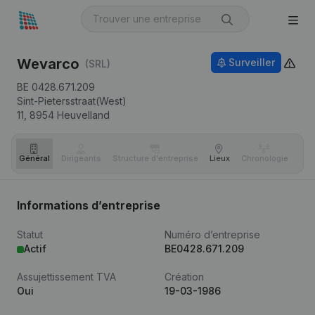
Wevarco
Surveiller
(SRL)
BE 0428.671.209
Sint-Pietersstraat(West)
11,
8954
Heuvelland
Général
Dirigeants
Structure d'entreprise
Lieux
Chronologie
Com
Informations d’entreprise
Statut
Numéro d’entreprise
Actif
BE0428.671.209
Assujettissement TVA
Création
Oui
19-03-1986