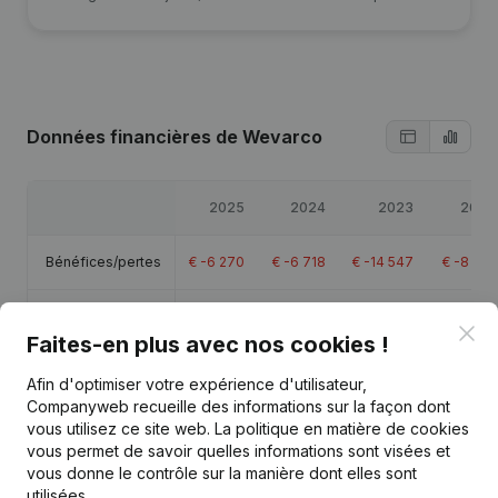
Données financières
de Wevarco
2025
2024
2023
2022
Bénéfices/pertes
€
-6 270
€
-6 718
€
-14 547
€
-8 170
Capitaux propres
€
1 001
€
7 271
€
13 988
€
28 535
Clo
Faites-en plus avec nos cookies !
Marge brute
€
-2 956
€
-2 549
€
-8 601
€
-652
Afin d'optimiser votre expérience d'utilisateur,
Companyweb recueille des informations sur la façon dont
vous utilisez ce site web.
La politique en matière de cookies
vous permet de savoir quelles informations sont visées et
vous donne le contrôle sur la manière dont elles sont
utilisées.