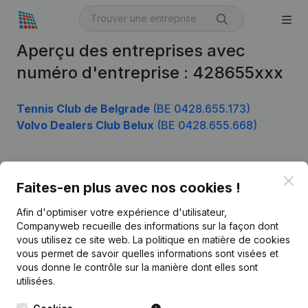
Aperçu des entreprises avec
numéro d'entreprise : 428655xxx
Tennis Club de Belgrade
(BE 0428.655.173)
Volvo Dealers Club Belux
(BE 0428.655.668)
Clo
Produit
Faites-en plus avec nos cookies !
Informations d’entreprise
Afin d'optimiser votre expérience d'utilisateur,
Companyweb recueille des informations sur la façon dont
Monitoring
Français
vous utilisez ce site web.
La politique en matière de cookies
vous permet de savoir quelles informations sont visées et
Recherche internationale
vous donne le contrôle sur la manière dont elles sont
Kantorenpark Everest
Prospection
utilisées.
Leuvensesteenweg
iOS app
248D,