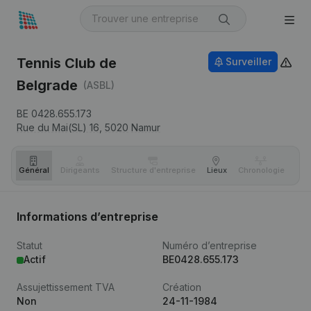
Tennis Club de
Surveiller
Belgrade
(ASBL)
BE 0428.655.173
Rue du Mai(SL) 16,
5020
Namur
Général
Dirigeants
Structure d'entreprise
Lieux
Chronologie
Com
Informations d’entreprise
Statut
Numéro d’entreprise
Actif
BE0428.655.173
Assujettissement TVA
Création
Non
24-11-1984