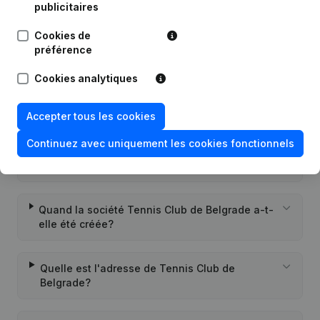
publicitaires
Cookies de
préférence
Questions fréquemment posées
Cookies analytiques
Quel est le numéro d'entreprise de Tennis Club
de Belgrade?
Accepter tous les cookies
Continuez avec uniquement les cookies fonctionnels
Quel est l'identifiant PEPPOL de Tennis Club de
Belgrade?
Quand la société Tennis Club de Belgrade a-t-
elle été créée?
Quelle est l'adresse de Tennis Club de
Belgrade?