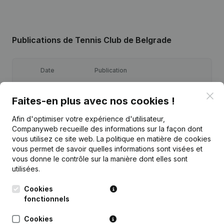
Publications
de Tennis Club de Belgrade
Date
Publication
Clo
27-08-2025
Demissions, Nominations
Faites-en plus avec nos cookies !
Afin d'optimiser votre expérience d'utilisateur,
23-09-2024
Demissions, Nominations
Companyweb recueille des informations sur la façon dont
vous utilisez ce site web.
La politique en matière de cookies
07-03-2024
Demissions, Nominations
vous permet de savoir quelles informations sont visées et
vous donne le contrôle sur la manière dont elles sont
utilisées.
Siège Social - Demissions,
21-04-2022
Nominations - Assemblée générale
Cookies
fonctionnels
20-08-2021
Demissions, Nominations - Divers
Cookies