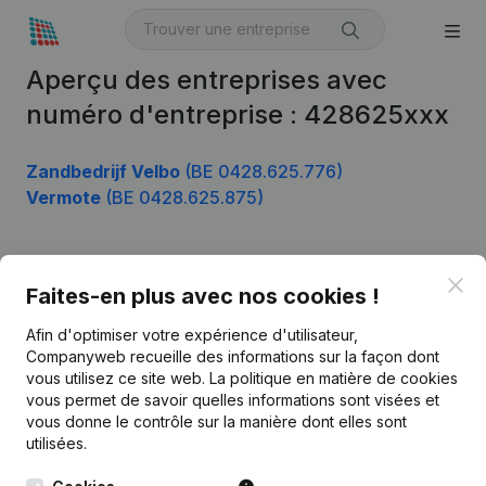
Aperçu des entreprises avec
numéro d'entreprise : 428625xxx
Zandbedrijf Velbo
(BE 0428.625.776)
Vermote
(BE 0428.625.875)
Clo
Produit
Faites-en plus avec nos cookies !
Informations d’entreprise
Afin d'optimiser votre expérience d'utilisateur,
Companyweb recueille des informations sur la façon dont
Monitoring
Français
vous utilisez ce site web.
La politique en matière de cookies
vous permet de savoir quelles informations sont visées et
Recherche internationale
vous donne le contrôle sur la manière dont elles sont
Kantorenpark Everest
Prospection
utilisées.
Leuvensesteenweg
iOS app
248D,