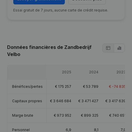
Essai gratuit de 7 jours, aucune carte de crédit requise.
Données financières
de Zandbedrijf
Velbo
2025
2024
2023
Bénéfices/pertes
€
175 257
€
53 789
€
-74 835
Capitaux propres
€
3 646 684
€
3 471 427
€
3 417 639
Marge brute
€
973 952
€
899 325
€
740 651
Personnel
6,9
8,1
7,9