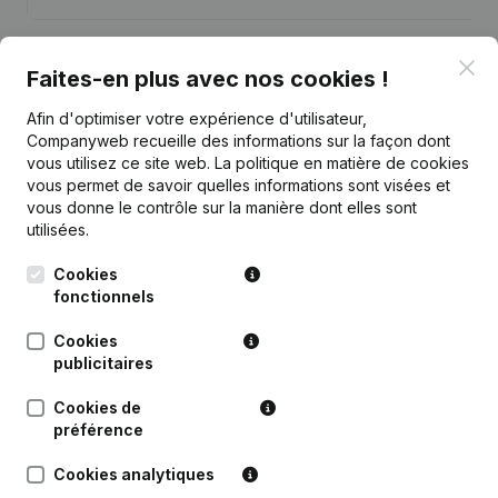
Clo
Faites-en plus avec nos cookies !
Afin d'optimiser votre expérience d'utilisateur,
Publications
de Zandbedrijf Velbo
Companyweb recueille des informations sur la façon dont
vous utilisez ce site web.
La politique en matière de cookies
vous permet de savoir quelles informations sont visées et
Date
Publication
vous donne le contrôle sur la manière dont elles sont
utilisées.
Statuts (Traduction, Coordination,
Autres Modifications, …) -
Cookies
27-11-2023
Modification Forme Juridique -
fonctionnels
Divers - Demissions - Nominations
(NL)
Cookies
publicitaires
17-01-2020
Demissions - Nominations
(NL)
Cookies de
But - Statuts (Traduction,
préférence
21-12-2015
Coordination, Autres Modifications,
…)
(NL)
Cookies analytiques