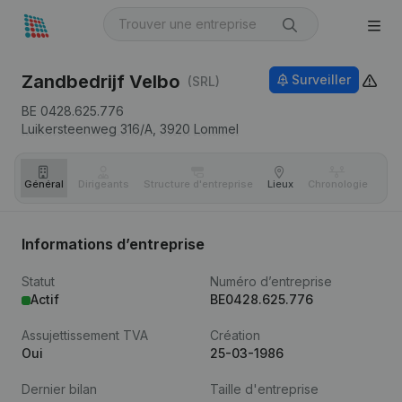
Zandbedrijf Velbo
Surveiller
(SRL)
BE 0428.625.776
Luikersteenweg 316/A,
3920
Lommel
Général
Dirigeants
Structure d'entreprise
Lieux
Chronologie
Com
Informations d’entreprise
Statut
Numéro d’entreprise
Actif
BE0428.625.776
Assujettissement TVA
Création
Oui
25-03-1986
Dernier bilan
Taille d'entreprise