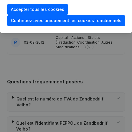
Siège Social - Capital - Actions -
Accepter tous les cookies
Demissions - Nominations - Statuts
30-04-2014
(Traduction, Coordination, Autres
Modifications, …) - Modification
Continuez avec uniquement les cookies fonctionnels
Forme Juridique
(NL)
Capital - Actions - Statuts
02-02-2012
(Traduction, Coordination, Autres
Modifications, …)
(NL)
Questions fréquemment posées
Quel est le numéro de TVA de Zandbedrijf
Velbo?
Quel est l'identifiant PEPPOL de Zandbedrijf
Velbo?