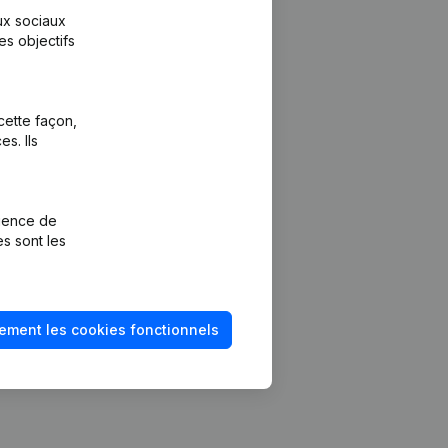
aux sociaux
es objectifs
cette façon,
s. Ils
Plateforme
vention de la
Intégrations
rience de
Intégrations
es sont les
mptes annuels
personnalisées
méro de TVA
Expérience de
paiement
solvabilité
ement les cookies fonctionnels
Contact
Tarifs