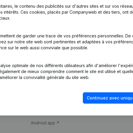
itaires, le contenu des publicités sur d'autres sites et sur vos rése
s intérêts. Ces cookies, placés par Companyweb et des tiers, ont d
iaux.
mettent de garder une trace de vos préférences personnelles. De 
ez sur notre site web sont pertinentes et adaptées à vos préférence
Produit
Thème
nce sur le web aussi conviviale que possible.
Informations
Compliance et pré
d’entreprise
fraude
lyse optimale de nos différents utilisateurs afin d'améliorer l'expé
nt également de mieux comprendre comment le site est utilisé et quell
Monitoring
Consulter des co
améliorer la convivialité générale du site web.
Recherche
Recherche de nu
internationale
Vérification de la 
Continuez avec uniqu
Prospection
iOS app
Android app