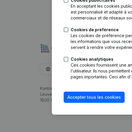
Cookies publicitaires
En acceptant les cookies public
est personnalisé et adapté à vo
commerciaux et de réseaux soc
Cookies de préférence
Les cookies de préférence per
les informations que vous recev
servent à rendre votre expérie
Cookies analytiques
Ces cookies fournissent une ana
Français
l'utilisateur. Ils nous permette
pages importantes. Ceci afin d'
Kantorenpark Everest
Leuvensesteenweg 248D,
Accepter tous les cookies
1800 Vilvoorde