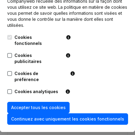
Companyweb recueille des informations sur la façon dont
vous utilisez ce site web.
La politique en matière de cookies
Publications
de Keemat
vous permet de savoir quelles informations sont visées et
vous donne le contrôle sur la manière dont elles sont
utilisées.
Date
Publication
Cookies
Siège Social - Demissions -
fonctionnels
26-07-2018
Nominations
(NL)
Cookies
publicitaires
Demissions - Nominations - Statuts
23-09-2016
(Traduction, Coordination, Autres
Modifications, …)
(NL)
Cookies de
préférence
But - Statuts (Traduction,
Cookies analytiques
21-08-2015
Coordination, Autres Modifications,
…)
(NL)
Accepter tous les cookies
Appellation - Demissions -
Nominations - Statuts (Traduction,
20-03-2014
Continuez avec uniquement les cookies fonctionnels
Coordination, Autres Modifications,
…)
(NL)