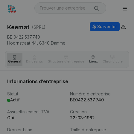
Keemat
Surveiller
(SPRL)
BE 0422.537.740
Hoornstraat 44,
8340
Damme
Général
Dirigeants
Structure d'entreprise
Lieux
Chronologie
Com
Informations d’entreprise
Statut
Numéro d’entreprise
Actif
BE0422.537.740
Assujettissement TVA
Création
Oui
22-03-1982
Dernier bilan
Taille d'entreprise