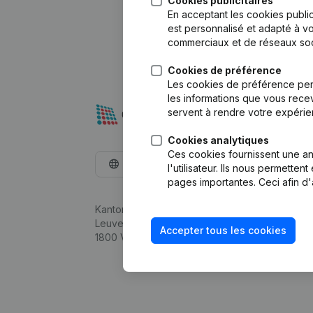
Cookies publicitaires
En acceptant les cookies public
est personnalisé et adapté à vo
commerciaux et de réseaux soc
Cookies de préférence
Les cookies de préférence per
les informations que vous recev
servent à rendre votre expérie
Cookies analytiques
Ces cookies fournissent une ana
Français
l'utilisateur. Ils nous permette
pages importantes. Ceci afin d'
Kantorenpark Everest
Leuvensesteenweg 248D,
Accepter tous les cookies
1800 Vilvoorde