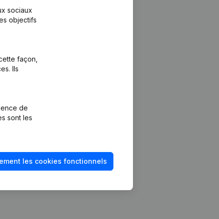
aux sociaux
es objectifs
cette façon,
s. Ils
Plateforme
vention de la
Intégrations
rience de
Intégrations
es sont les
mptes annuels
personnalisées
méro de TVA
Expérience de
paiement
solvabilité
ement les cookies fonctionnels
Contact
Tarifs