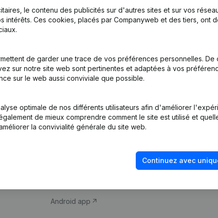
itaires, le contenu des publicités sur d'autres sites et sur vos rése
s intérêts. Ces cookies, placés par Companyweb et des tiers, ont d
iaux.
mettent de garder une trace de vos préférences personnelles. De 
ez sur notre site web sont pertinentes et adaptées à vos préférence
Produit
Thème
nce sur le web aussi conviviale que possible.
Informations
Compliance et pré
d’entreprise
fraude
lyse optimale de nos différents utilisateurs afin d'améliorer l'expé
nt également de mieux comprendre comment le site est utilisé et quell
Monitoring
Consulter des co
améliorer la convivialité générale du site web.
Recherche
Recherche de nu
internationale
Vérification de la 
Continuez avec uniqu
Prospection
iOS app
Android app