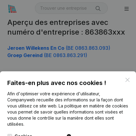
Aperçu des entreprises avec
numéro d'entreprise : 863863xxx
Jeroen Willekens En Co
(BE 0863.863.093)
Groep Gereind
(BE 0863.863.291)
Clo
Produit
Faites-en plus avec nos cookies !
Informations d’entreprise
Afin d'optimiser votre expérience d'utilisateur,
Companyweb recueille des informations sur la façon dont
Monitoring
Français
vous utilisez ce site web.
La politique en matière de cookies
vous permet de savoir quelles informations sont visées et
Recherche internationale
vous donne le contrôle sur la manière dont elles sont
Kantorenpark Everest
Prospection
utilisées.
Leuvensesteenweg
iOS app
248D,