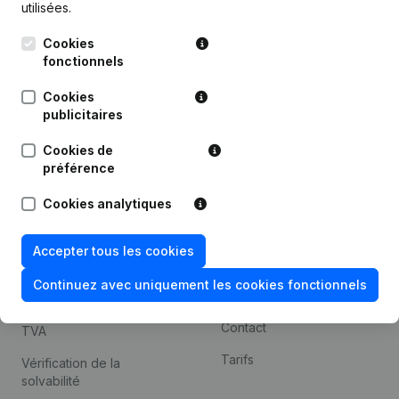
utilisées.
Recherche internationale
Cookies
Kantorenpark Everest
Prospection
fonctionnels
Leuvensesteenweg
iOS app
248D,
Cookies
1800 Vilvoorde
Android app
publicitaires
Cookies de
préférence
Thème
Plateforme
Cookies analytiques
Compliance et prévention
Intégrations
de la fraude
Intégrations
Accepter tous les cookies
Consulter des comptes
personnalisées
annuels
Continuez avec uniquement les cookies fonctionnels
Expérience de paiement
Recherche de numéro de
Contact
TVA
Tarifs
Vérification de la
solvabilité