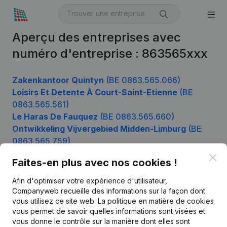
Aperçu des entreprises avec
numéro d'entreprise : 863565xxx
Zakenkantoor Quintyn
(BE 0863.565.066)
Loisirs Et Detente À Court-Saint-Etienne
(BE
0863.565.561)
Le Haras De Fauquez
(BE 0863.565.660)
Ontwikkeling Vijvergebied Midden-Limburg
(BE
0863.565.759)
Clo
Faites-en plus avec nos cookies !
Afin d'optimiser votre expérience d'utilisateur,
Produit
Companyweb recueille des informations sur la façon dont
Informations d’entreprise
vous utilisez ce site web.
La politique en matière de cookies
vous permet de savoir quelles informations sont visées et
Monitoring
Français
vous donne le contrôle sur la manière dont elles sont