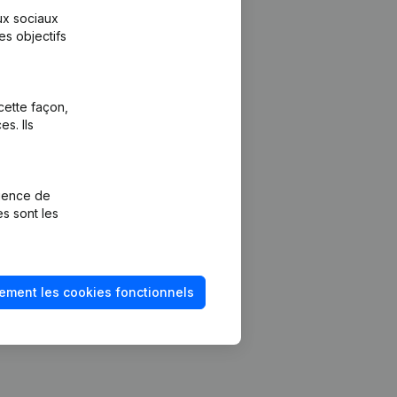
aux sociaux
es objectifs
cette façon,
s. Ils
Plateforme
vention de la
Intégrations
rience de
Intégrations
es sont les
mptes annuels
personnalisées
méro de TVA
Expérience de
paiement
solvabilité
ement les cookies fonctionnels
Contact
Tarifs