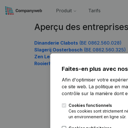
Produit
Tarifs
Aperçu des entreprise
Dinanderie Clabots
(BE 0862.560.028)
Slagerij Oosterbosch
(BE 0862.560.325)
Zen Lecomte
(BE 0862.560.424)
Rooierheiderust
(BE 0862.560.622)
Faites-en plus avec nos
Afin d'optimiser votre expérie
ce site web.
La politique en ma
contrôle sur la manière dont ell
Cookies fonctionnels
Ces cookies sont strictement n
un environnement en ligne sûr.