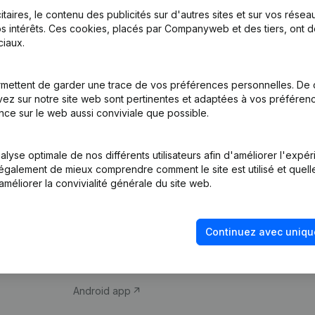
itaires, le contenu des publicités sur d'autres sites et sur vos rése
s intérêts. Ces cookies, placés par Companyweb et des tiers, ont d
iaux.
mettent de garder une trace de vos préférences personnelles. De 
ez sur notre site web sont pertinentes et adaptées à vos préférence
Produit
Thème
nce sur le web aussi conviviale que possible.
Informations
Compliance et pré
d’entreprise
fraude
lyse optimale de nos différents utilisateurs afin d'améliorer l'expé
nt également de mieux comprendre comment le site est utilisé et quell
Monitoring
Consulter des co
améliorer la convivialité générale du site web.
Recherche
Recherche de nu
internationale
Vérification de la 
Continuez avec uniqu
Prospection
iOS app
Android app