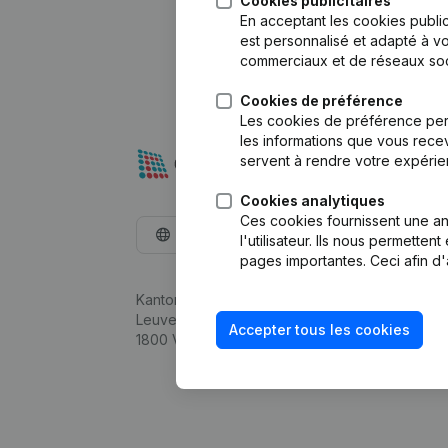
Cookies publicitaires
En acceptant les cookies public
est personnalisé et adapté à vo
commerciaux et de réseaux soc
Cookies de préférence
Les cookies de préférence per
les informations que vous recev
servent à rendre votre expérie
Cookies analytiques
Ces cookies fournissent une ana
Français
l'utilisateur. Ils nous permette
pages importantes. Ceci afin d'
Kantorenpark Everest
Leuvensesteenweg 248D,
Accepter tous les cookies
1800 Vilvoorde