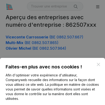
Aperçu des entreprises avec
numéro d'entreprise : 862507xxx
Viceconte Carrosserie
(BE 0862.507.667)
Multi-Mix
(BE 0862.507.865)
Olivier Michel
(BE 0862.507.964)
Clo
Faites-en plus avec nos cookies !
Produit
Afin d'optimiser votre expérience d'utilisateur,
Informations d’entreprise
Companyweb recueille des informations sur la façon dont
Monitoring
vous utilisez ce site web.
La politique en matière de cookies
Français
vous permet de savoir quelles informations sont visées et
Recherche internationale
vous donne le contrôle sur la manière dont elles sont
utilisées.
Kantorenpark Everest
Prospection
Leuvensesteenweg