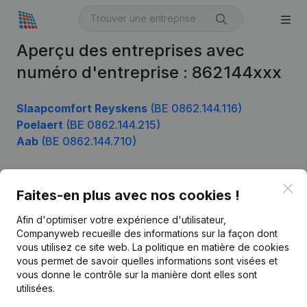
Aperçu des entreprises avec
numéro d'entreprise : 862144xxx
Slaapcomfort Reyskens
(BE 0862.144.116)
Poelaert
(BE 0862.144.215)
Aab
(BE 0862.144.710)
Clo
Faites-en plus avec nos cookies !
Produit
Afin d'optimiser votre expérience d'utilisateur,
Informations d’entreprise
Companyweb recueille des informations sur la façon dont
Monitoring
vous utilisez ce site web.
La politique en matière de cookies
Français
vous permet de savoir quelles informations sont visées et
Recherche internationale
vous donne le contrôle sur la manière dont elles sont
utilisées.
Kantorenpark Everest
Prospection
Leuvensesteenweg