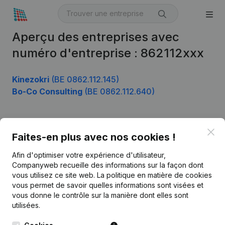
Aperçu des entreprises avec
numéro d'entreprise : 862112xxx
Kinezokri
(BE 0862.112.145)
Bo-Co Consulting
(BE 0862.112.640)
Clo
Produit
Faites-en plus avec nos cookies !
Informations d’entreprise
Afin d'optimiser votre expérience d'utilisateur,
Companyweb recueille des informations sur la façon dont
Monitoring
Français
vous utilisez ce site web.
La politique en matière de cookies
vous permet de savoir quelles informations sont visées et
Recherche internationale
vous donne le contrôle sur la manière dont elles sont
Kantorenpark Everest
Prospection
utilisées.
Leuvensesteenweg
iOS app
248D,