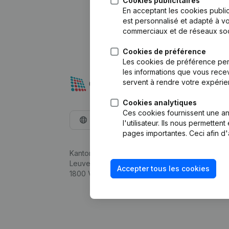
Cookies publicitaires
En acceptant les cookies public
est personnalisé et adapté à vo
commerciaux et de réseaux soc
Cookies de préférence
Les cookies de préférence per
les informations que vous recev
servent à rendre votre expérie
Cookies analytiques
Ces cookies fournissent une ana
Français
l'utilisateur. Ils nous permette
pages importantes. Ceci afin d'
Kantorenpark Everest
Leuvensesteenweg 248D,
Accepter tous les cookies
1800 Vilvoorde