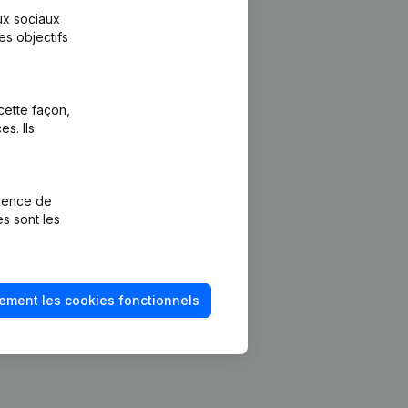
aux sociaux
es objectifs
cette façon,
s. Ils
Plateforme
vention de la
Intégrations
rience de
Intégrations
es sont les
mptes annuels
personnalisées
méro de TVA
Expérience de
paiement
solvabilité
ement les cookies fonctionnels
Contact
Tarifs