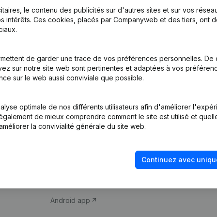
itaires, le contenu des publicités sur d'autres sites et sur vos rése
s intérêts. Ces cookies, placés par Companyweb et des tiers, ont d
iaux.
mettent de garder une trace de vos préférences personnelles. De 
ez sur notre site web sont pertinentes et adaptées à vos préférence
Produit
Thème
nce sur le web aussi conviviale que possible.
Informations
Compliance et pré
d’entreprise
fraude
lyse optimale de nos différents utilisateurs afin d'améliorer l'expé
nt également de mieux comprendre comment le site est utilisé et quell
Monitoring
Consulter des co
améliorer la convivialité générale du site web.
Recherche
Recherche de nu
internationale
Vérification de la 
Continuez avec uniqu
Prospection
iOS app
Android app