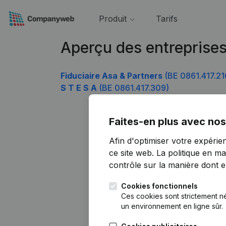
Produit
Tarifs
Aperçu des entreprises
Fiduciaire Asa & Partners
(BE 0861.417.21
S T E S A
(BE 0861.417.309)
Faites-en plus avec nos
Afin d'optimiser votre expérie
ce site web.
La politique en ma
contrôle sur la manière dont ell
Cookies fonctionnels
Ces cookies sont strictement n
un environnement en ligne sûr.