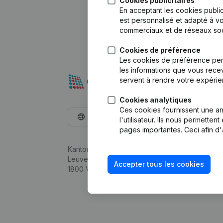
Cookies publicitaires
En acceptant les cookies public
est personnalisé et adapté à vo
commerciaux et de réseaux soc
Cookies de préférence
Les cookies de préférence per
les informations que vous recev
servent à rendre votre expérie
Cookies analytiques
Ces cookies fournissent une ana
Français
l'utilisateur. Ils nous permette
pages importantes. Ceci afin d'
Kantorenpark Everest
Leuvensesteenweg 248D,
Accepter tous les cookies
1800 Vilvoorde