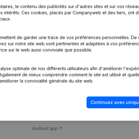
itaires, le contenu des publicités sur d'autres sites et sur vos rése
s intérêts. Ces cookies, placés par Companyweb et des tiers, ont d
iaux.
mettent de garder une trace de vos préférences personnelles. De 
ez sur notre site web sont pertinentes et adaptées à vos préférence
Produit
Thème
nce sur le web aussi conviviale que possible.
Informations
Compliance et pré
d’entreprise
fraude
lyse optimale de nos différents utilisateurs afin d'améliorer l'expé
nt également de mieux comprendre comment le site est utilisé et quell
Monitoring
Consulter des co
améliorer la convivialité générale du site web.
Recherche
Recherche de nu
internationale
Vérification de la 
Continuez avec uniqu
Prospection
iOS app
Android app