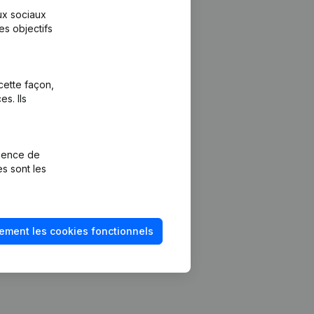
aux sociaux
es objectifs
cette façon,
s. Ils
Plateforme
vention de la
Intégrations
rience de
Intégrations
es sont les
mptes annuels
personnalisées
méro de TVA
Expérience de
paiement
solvabilité
ement les cookies fonctionnels
Contact
Tarifs