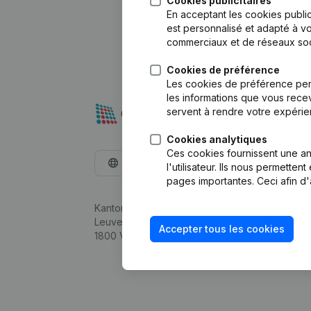
Cookies publicitaires
En acceptant les cookies public
est personnalisé et adapté à vo
commerciaux et de réseaux soc
Cookies de préférence
Les cookies de préférence per
les informations que vous recev
servent à rendre votre expérie
Cookies analytiques
Ces cookies fournissent une ana
Français
l'utilisateur. Ils nous permette
pages importantes. Ceci afin d'
Kantorenpark Everest
Leuvensesteenweg 248D,
Accepter tous les cookies
1800 Vilvoorde