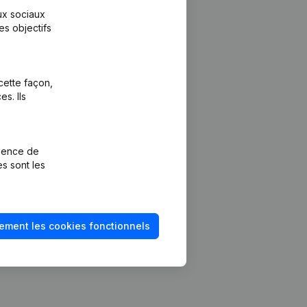
aux sociaux
es objectifs
cette façon,
s. Ils
Plateforme
vention de la
Intégrations
rience de
Intégrations
es sont les
mptes annuels
personnalisées
méro de TVA
Expérience de
paiement
solvabilité
ement les cookies fonctionnels
Contact
Tarifs