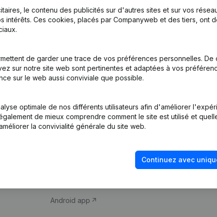
itaires, le contenu des publicités sur d'autres sites et sur vos rése
s intérêts. Ces cookies, placés par Companyweb et des tiers, ont d
iaux.
mettent de garder une trace de vos préférences personnelles. De 
ez sur notre site web sont pertinentes et adaptées à vos préférence
Produit
Thème
nce sur le web aussi conviviale que possible.
Informations
Compliance et pré
d’entreprise
fraude
lyse optimale de nos différents utilisateurs afin d'améliorer l'expé
nt également de mieux comprendre comment le site est utilisé et quell
Monitoring
Consulter des co
améliorer la convivialité générale du site web.
Recherche
Recherche de nu
internationale
Vérification de la 
Continuez avec uniqu
Prospection
iOS app
Android app