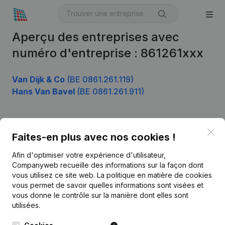
Aperçu des entreprises avec
numéro d'entreprise : 861261xxx
Van Dijk & Co
(BE 0861.261.119)
Hans Van Bavel
(BE 0861.261.911)
Clo
Produit
Faites-en plus avec nos cookies !
Informations d’entreprise
Afin d'optimiser votre expérience d'utilisateur,
Companyweb recueille des informations sur la façon dont
Monitoring
Français
vous utilisez ce site web.
La politique en matière de cookies
vous permet de savoir quelles informations sont visées et
Recherche internationale
vous donne le contrôle sur la manière dont elles sont
Kantorenpark Everest
Prospection
utilisées.
Leuvensesteenweg
iOS app
248D,