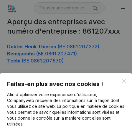
Aperçu des entreprises avec
numéro d'entreprise : 861207xxx
Dokter Henk Thieren
(BE 0861.207.372)
Benejacobs
(BE 0861.207.471)
Tecbi
(BE 0861.207.570)
Clo
Faites-en plus avec nos cookies !
Produit
Afin d'optimiser votre expérience d'utilisateur,
Informations d’entreprise
Companyweb recueille des informations sur la façon dont
Monitoring
vous utilisez ce site web.
La politique en matière de cookies
Français
vous permet de savoir quelles informations sont visées et
Recherche internationale
vous donne le contrôle sur la manière dont elles sont
utilisées.
Kantorenpark Everest
Prospection
Leuvensesteenweg