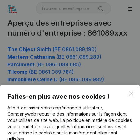
Aperçu des entreprises avec
numéro d'entreprise : 861089xxx
The Object Smith
(BE 0861.089.190)
Mertens Catharina
(BE 0861.089.289)
Parcinvest
(BE 0861.089.685)
Tilcomp
(BE 0861.089.784)
Immobiliere Celine D
(BE 0861.089.982)
Clo
Faites-en plus avec nos cookies !
Produit
Afin d'optimiser votre expérience d'utilisateur,
Companyweb recueille des informations sur la façon dont
Informations d’entreprise
vous utilisez ce site web.
La politique en matière de cookies
vous permet de savoir quelles informations sont visées et
Monitoring
Français
vous donne le contrôle sur la manière dont elles sont
Recherche internationale
utilisées.