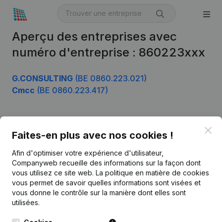
Aperçu des entreprises avec
numéro d'entreprise : 860223xxx
G.CONSULTING
(BE 0860.223.021)
Cmcc
(BE 0860.223.417)
Clo
Produit
Faites-en plus avec nos cookies !
Informations d’entreprise
Afin d'optimiser votre expérience d'utilisateur,
Companyweb recueille des informations sur la façon dont
Monitoring
Français
vous utilisez ce site web.
La politique en matière de cookies
vous permet de savoir quelles informations sont visées et
Recherche internationale
vous donne le contrôle sur la manière dont elles sont
Kantorenpark Everest
Prospection
utilisées.
Leuvensesteenweg
iOS app
248D,