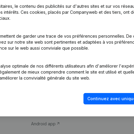
itaires, le contenu des publicités sur d'autres sites et sur vos rése
s intérêts. Ces cookies, placés par Companyweb et des tiers, ont d
iaux.
mettent de garder une trace de vos préférences personnelles. De 
ez sur notre site web sont pertinentes et adaptées à vos préférence
Produit
Thème
nce sur le web aussi conviviale que possible.
Informations
Compliance et pré
d’entreprise
fraude
lyse optimale de nos différents utilisateurs afin d'améliorer l'expé
nt également de mieux comprendre comment le site est utilisé et quell
Monitoring
Consulter des co
améliorer la convivialité générale du site web.
Recherche
Recherche de nu
internationale
Vérification de la 
Continuez avec uniqu
Prospection
iOS app
Android app