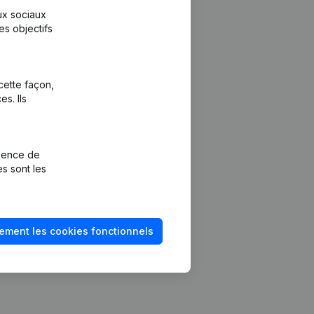
aux sociaux
es objectifs
cette façon,
s. Ils
Plateforme
vention de la
Intégrations
rience de
Intégrations
es sont les
mptes annuels
personnalisées
méro de TVA
Expérience de
paiement
solvabilité
ement les cookies fonctionnels
Contact
Tarifs