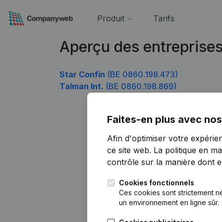
Produit
Tarifs
Aperçu des entreprise
Star Confin
(BE 0860.198.473)
Talman Int.
(BE 0860.198.869)
Faites-en plus avec nos
Afin d'optimiser votre expérie
ce site web.
La politique en ma
contrôle sur la manière dont ell
Cookies fonctionnels
Ces cookies sont strictement n
un environnement en ligne sûr.