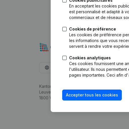
Cookies publicitaires
En acceptant les cookies public
est personnalisé et adapté à vo
commerciaux et de réseaux soc
Cookies de préférence
Les cookies de préférence per
les informations que vous recev
servent à rendre votre expérie
Cookies analytiques
Ces cookies fournissent une ana
Français
l'utilisateur. Ils nous permette
pages importantes. Ceci afin d'
Kantorenpark Everest
Leuvensesteenweg 248D,
Accepter tous les cookies
1800 Vilvoorde