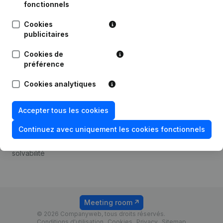
Android app
fonctionnels
Cookies
publicitaires
Thème
Plateforme
Cookies de
Compliance et prévention
Intégrations
préférence
de la fraude
Intégrations
Cookies analytiques
Consulter des comptes
personnalisées
annuels
Expérience de paiement
Accepter tous les cookies
Recherche de numéro de
Contact
TVA
Continuez avec uniquement les cookies fonctionnels
Tarifs
Vérification de la
solvabilité
Meeting room
© 2026 Companyweb, tous droits réservés.
Conditions d'utilisation
Cookies
Privacy
Sitemap