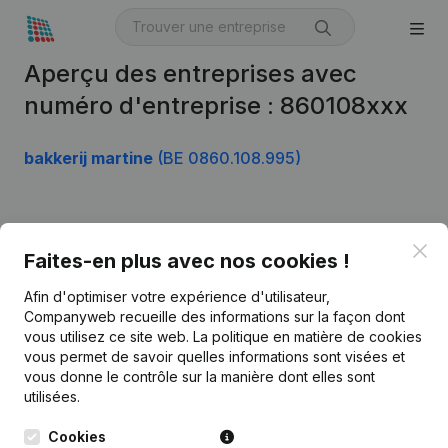
Aperçu des entreprises avec
numéro d'entreprise : 860108xxx
bakkerij martine
(BE 0860.108.995)
Produit
Clo
Faites-en plus avec nos cookies !
Informations d’entreprise
Afin d'optimiser votre expérience d'utilisateur,
Monitoring
Français
Companyweb recueille des informations sur la façon dont
vous utilisez ce site web.
La politique en matière de cookies
Recherche internationale
vous permet de savoir quelles informations sont visées et
vous donne le contrôle sur la manière dont elles sont
Kantorenpark Everest
Prospection
utilisées.
Leuvensesteenweg
iOS app
248D,
Cookies
1800 Vilvoorde