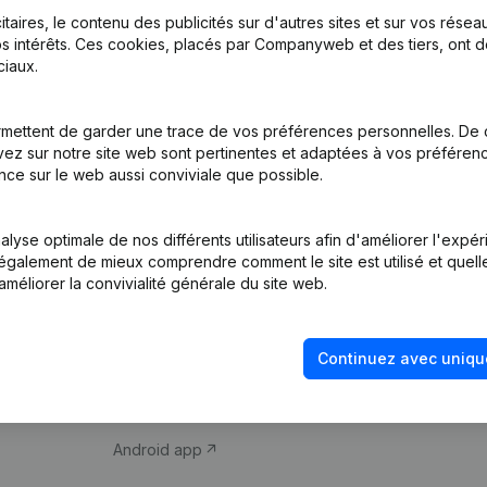
itaires, le contenu des publicités sur d'autres sites et sur vos rése
s intérêts. Ces cookies, placés par Companyweb et des tiers, ont d
iaux.
mettent de garder une trace de vos préférences personnelles. De 
ez sur notre site web sont pertinentes et adaptées à vos préférence
Produit
Thème
nce sur le web aussi conviviale que possible.
Informations
Compliance et pré
d’entreprise
fraude
lyse optimale de nos différents utilisateurs afin d'améliorer l'expé
nt également de mieux comprendre comment le site est utilisé et quell
Monitoring
Consulter des co
améliorer la convivialité générale du site web.
Recherche
Recherche de nu
internationale
Vérification de la 
Continuez avec uniqu
Prospection
iOS app
Android app