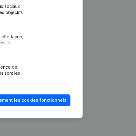
aux sociaux
es objectifs
cette façon,
s. Ils
Plateforme
vention de la
Intégrations
rience de
Intégrations
es sont les
mptes annuels
personnalisées
méro de TVA
Expérience de
paiement
solvabilité
ement les cookies fonctionnels
Contact
Tarifs