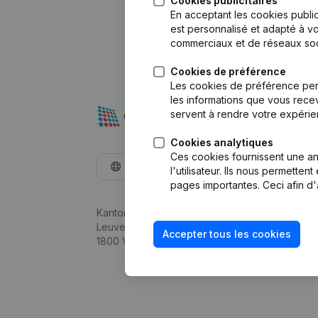
Cookies publicitaires
En acceptant les cookies public
est personnalisé et adapté à vo
commerciaux et de réseaux soc
Cookies de préférence
Les cookies de préférence per
les informations que vous recev
servent à rendre votre expérie
Cookies analytiques
Ces cookies fournissent une ana
Français
l'utilisateur. Ils nous permette
pages importantes. Ceci afin d'
Kantorenpark Everest
Leuvensesteenweg 248D,
Accepter tous les cookies
1800 Vilvoorde