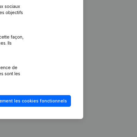
aux sociaux
es objectifs
cette façon,
s. Ils
Plateforme
vention de la
Intégrations
rience de
Intégrations
es sont les
mptes annuels
personnalisées
méro de TVA
Expérience de
paiement
solvabilité
ement les cookies fonctionnels
Contact
Tarifs