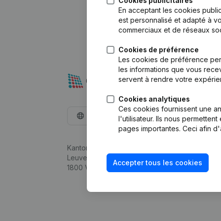
Cookies publicitaires
En acceptant les cookies public
est personnalisé et adapté à vo
commerciaux et de réseaux soc
Cookies de préférence
Les cookies de préférence per
les informations que vous recev
servent à rendre votre expérie
Cookies analytiques
Ces cookies fournissent une ana
Français
l'utilisateur. Ils nous permette
pages importantes. Ceci afin d'
Kantorenpark Everest
Leuvensesteenweg 248D,
Accepter tous les cookies
1800 Vilvoorde