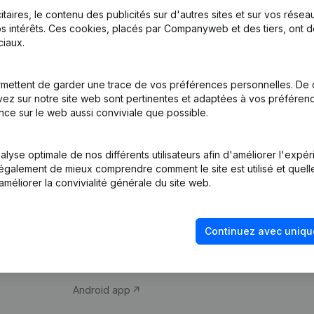
itaires, le contenu des publicités sur d'autres sites et sur vos rése
s intérêts. Ces cookies, placés par Companyweb et des tiers, ont d
iaux.
mettent de garder une trace de vos préférences personnelles. De 
ez sur notre site web sont pertinentes et adaptées à vos préférence
Produit
Thème
nce sur le web aussi conviviale que possible.
Informations
Compliance et pré
d’entreprise
fraude
lyse optimale de nos différents utilisateurs afin d'améliorer l'expé
nt également de mieux comprendre comment le site est utilisé et quell
Monitoring
Consulter des co
améliorer la convivialité générale du site web.
Recherche
Recherche de nu
internationale
Vérification de la 
Continuez avec uniqu
Prospection
iOS app
Android app