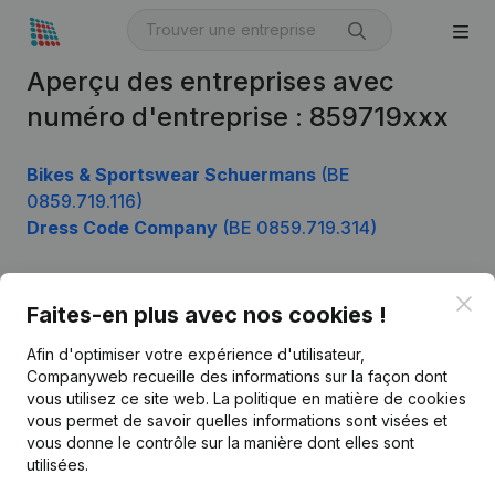
Aperçu des entreprises avec
numéro d'entreprise : 859719xxx
Bikes & Sportswear Schuermans
(BE
0859.719.116)
Dress Code Company
(BE 0859.719.314)
Clo
Faites-en plus avec nos cookies !
Produit
Afin d'optimiser votre expérience d'utilisateur,
Informations d’entreprise
Companyweb recueille des informations sur la façon dont
Monitoring
vous utilisez ce site web.
La politique en matière de cookies
Français
vous permet de savoir quelles informations sont visées et
Recherche internationale
vous donne le contrôle sur la manière dont elles sont
utilisées.
Kantorenpark Everest
Prospection
Leuvensesteenweg