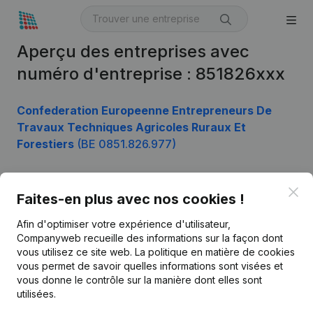
Aperçu des entreprises avec
numéro d'entreprise : 851826xxx
Confederation Europeenne Entrepreneurs De
Travaux Techniques Agricoles Ruraux Et
Forestiers
(BE 0851.826.977)
Clo
Faites-en plus avec nos cookies !
Produit
Afin d'optimiser votre expérience d'utilisateur,
Informations d’entreprise
Companyweb recueille des informations sur la façon dont
Monitoring
vous utilisez ce site web.
La politique en matière de cookies
Français
vous permet de savoir quelles informations sont visées et
Recherche internationale
vous donne le contrôle sur la manière dont elles sont
utilisées.
Kantorenpark Everest
Prospection
Leuvensesteenweg