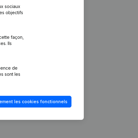
aux sociaux
es objectifs
cette façon,
s. Ils
Plateforme
vention de la
Intégrations
rience de
Intégrations
es sont les
mptes annuels
personnalisées
méro de TVA
Expérience de
paiement
solvabilité
ement les cookies fonctionnels
Contact
Tarifs