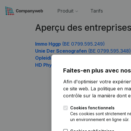
Produit
Tarifs
Aperçu des entreprise
Immo Hggp
(BE 0799.595.249)
Unie Der Scenografen
(BE 0799.595.348)
Opleidingscentrum Zeebrugge
(BE 0799.
HD Physio
(BE 0799.595.942)
Faites-en plus avec nos
Afin d'optimiser votre expérie
ce site web.
La politique en ma
contrôle sur la manière dont ell
Cookies fonctionnels
Ces cookies sont strictement n
un environnement en ligne sûr.