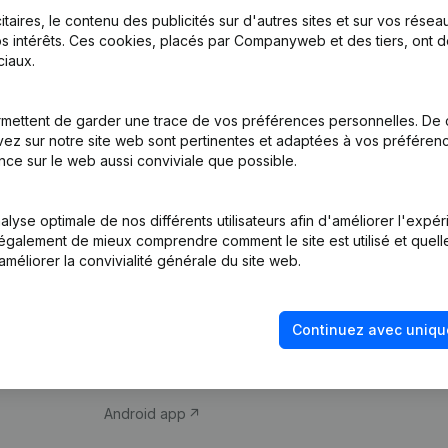
itaires, le contenu des publicités sur d'autres sites et sur vos rése
s intérêts. Ces cookies, placés par Companyweb et des tiers, ont d
iaux.
mettent de garder une trace de vos préférences personnelles. De 
ez sur notre site web sont pertinentes et adaptées à vos préférence
Produit
Thème
nce sur le web aussi conviviale que possible.
Informations
Compliance et pré
d’entreprise
fraude
lyse optimale de nos différents utilisateurs afin d'améliorer l'expé
nt également de mieux comprendre comment le site est utilisé et quell
Monitoring
Consulter des co
améliorer la convivialité générale du site web.
Recherche
Recherche de nu
internationale
Vérification de la 
Continuez avec uniqu
Prospection
iOS app
Android app