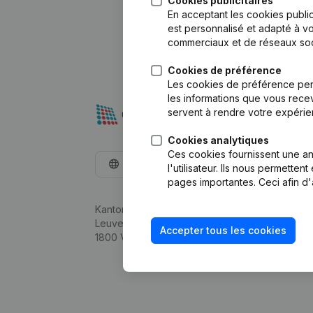
Cookies publicitaires
En acceptant les cookies public
est personnalisé et adapté à vo
commerciaux et de réseaux soc
Cookies de préférence
Les cookies de préférence per
les informations que vous recev
servent à rendre votre expérie
Cookies analytiques
Ces cookies fournissent une ana
Français
l'utilisateur. Ils nous permette
pages importantes. Ceci afin d'
Kantorenpark Everest
Leuvensesteenweg 248D,
Accepter tous les cookies
1800 Vilvoorde