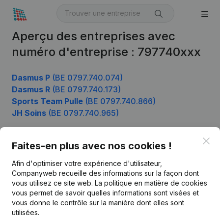
Aperçu des entreprises avec
numéro d'entreprise : 797740xxx
Dasmus P
(BE 0797.740.074)
Dasmus R
(BE 0797.740.173)
Sports Team Pulle
(BE 0797.740.866)
JH Soins
(BE 0797.740.965)
Clo
Faites-en plus avec nos cookies !
Produit
Afin d'optimiser votre expérience d'utilisateur,
Informations d’entreprise
Companyweb recueille des informations sur la façon dont
vous utilisez ce site web.
La politique en matière de cookies
Monitoring
Français
vous permet de savoir quelles informations sont visées et
vous donne le contrôle sur la manière dont elles sont
Recherche internationale
utilisées.