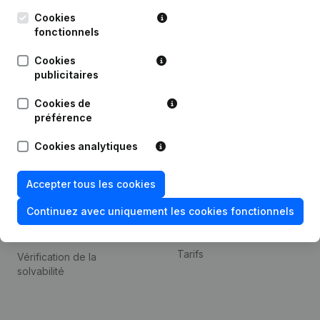
Kantorenpark Everest
Prospection
Leuvensesteenweg
Cookies
iOS app
248D,
fonctionnels
1800 Vilvoorde
Android app
Cookies
publicitaires
Cookies de
Thème
Plateforme
préférence
Compliance et prévention
Intégrations
Cookies analytiques
de la fraude
Intégrations
Consulter des comptes
personnalisées
Accepter tous les cookies
annuels
Expérience de paiement
Continuez avec uniquement les cookies fonctionnels
Recherche de numéro de
Contact
TVA
Tarifs
Vérification de la
solvabilité