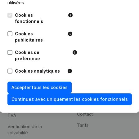
utilisées.
Recherche internationale
Cookies
Kantorenpark Everest
Prospection
fonctionnels
Leuvensesteenweg
iOS app
248D,
Cookies
1800 Vilvoorde
Android app
publicitaires
Cookies de
préférence
Thème
Plateforme
Cookies analytiques
Compliance et prévention
Intégrations
de la fraude
Intégrations
Accepter tous les cookies
Consulter des comptes
personnalisées
annuels
Continuez avec uniquement les cookies fonctionnels
Expérience de paiement
Recherche de numéro de
Contact
TVA
Tarifs
Vérification de la
solvabilité