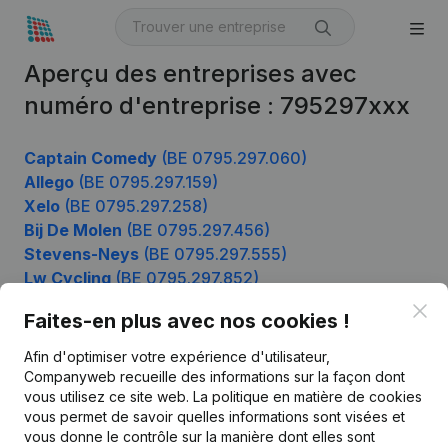
Aperçu des entreprises avec
numéro d'entreprise : 795297xxx
Captain Comedy
(BE 0795.297.060)
Allego
(BE 0795.297.159)
Xelo
(BE 0795.297.258)
Bij De Molen
(BE 0795.297.456)
Stevens-Neys
(BE 0795.297.555)
Lw Cycling
(BE 0795.297.852)
Clo
Faites-en plus avec nos cookies !
Afin d'optimiser votre expérience d'utilisateur,
Produit
Companyweb recueille des informations sur la façon dont
Informations d’entreprise
vous utilisez ce site web.
La politique en matière de cookies
vous permet de savoir quelles informations sont visées et
Monitoring
Français
vous donne le contrôle sur la manière dont elles sont